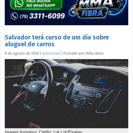
Salvador terá curso de um dia sobre
aluguel de carros
8 de agosto de 2026
|
Automóvel
|
Postado por
Hélio
Alves
Imagem ilustrativa. Crédito: Luk Luk/Pixabay