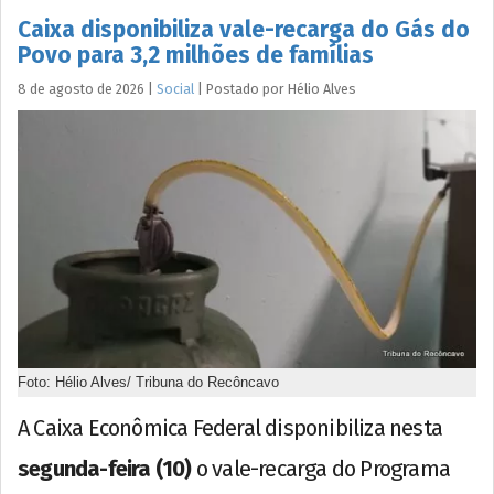
Caixa disponibiliza vale-recarga do Gás do
Povo para 3,2 milhões de famílias
8 de agosto de 2026
|
Social
|
Postado por
Hélio
Alves
Foto: Hélio Alves/ Tribuna do Recôncavo
A Caixa Econômica Federal disponibiliza nesta
segunda-feira (10)
o vale-recarga do Programa