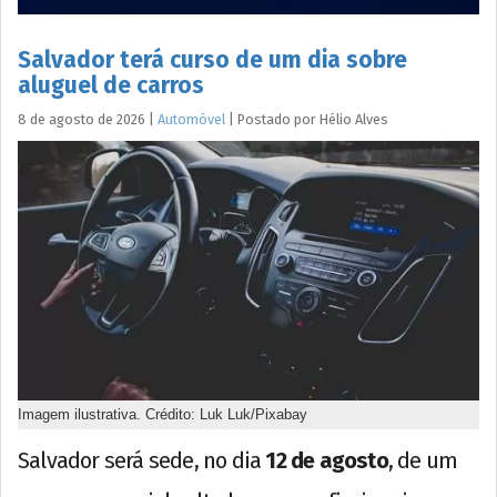
Salvador terá curso de um dia sobre
aluguel de carros
8 de agosto de 2026
|
Automóvel
|
Postado por
Hélio
Alves
Imagem ilustrativa. Crédito: Luk Luk/Pixabay
Salvador será sede, no dia
12 de agosto
, de um