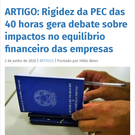
ARTIGO: Rigidez da PEC das
40 horas gera debate sobre
impactos no equilíbrio
financeiro das empresas
2 de junho de 2026
|
ARTIGOS
|
Postado por
Hélio
Alves