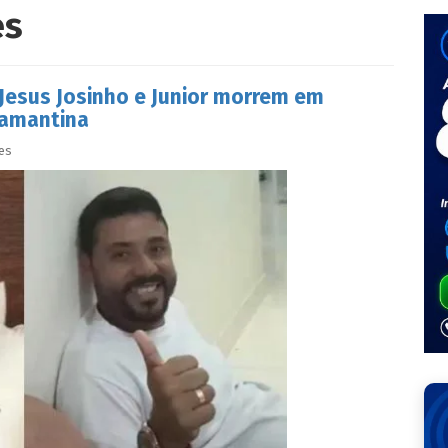
es
Jesus Josinho e Junior morrem em
iamantina
es