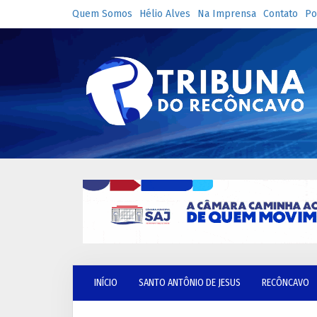
Quem Somos
Hélio Alves
Na Imprensa
Contato
Po
INÍCIO
SANTO ANTÔNIO DE JESUS
RECÔNCAVO