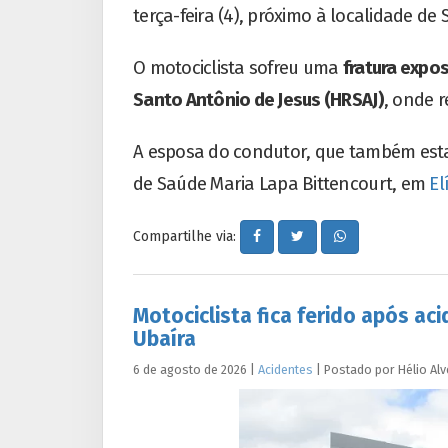
terça-feira (4), próximo à localidade de 
O motociclista sofreu uma
fratura expo
Santo Antônio de Jesus (HRSAJ)
, onde 
A esposa do condutor, que também esta
de Saúde Maria Lapa Bittencourt, em
El
Compartilhe via:
Motociclista fica ferido após ac
Ubaíra
6 de agosto de 2026
|
Acidentes
|
Postado por
Hélio
Alv