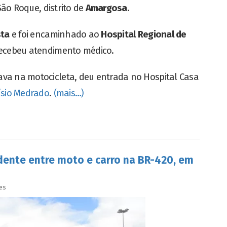
São Roque, distrito de
Amargosa
.
sta
e foi encaminhado ao
Hospital Regional de
recebeu atendimento médico.
va na motocicleta, deu entrada no Hospital Casa
ísio Medrado
.
(mais…)
idente entre moto e carro na BR-420, em
es