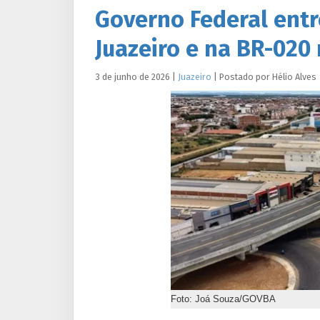
Governo Federal entr
Juazeiro e na BR-020
3 de junho de 2026
|
Juazeiro
|
Postado por
Hélio
Alves
Foto: Joá Souza/GOVBA