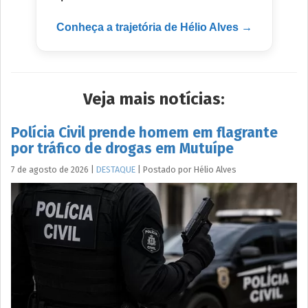
Conheça a trajetória de Hélio Alves →
Veja mais notícias:
Polícia Civil prende homem em flagrante
por tráfico de drogas em Mutuípe
7 de agosto de 2026
|
DESTAQUE
|
Postado por
Hélio
Alves