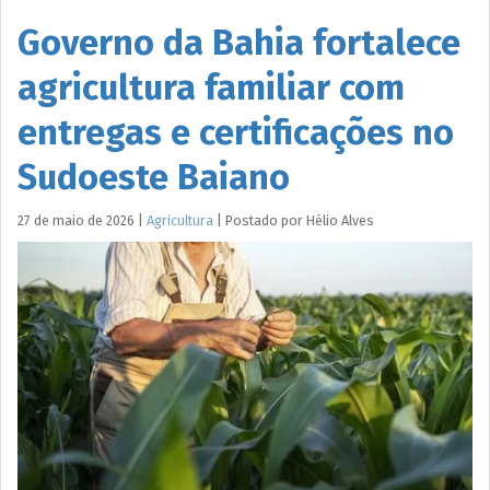
Governo da Bahia fortalece
agricultura familiar com
entregas e certificações no
Sudoeste Baiano
27 de maio de 2026
|
Agricultura
|
Postado por
Hélio
Alves