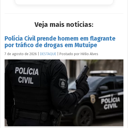
Veja mais notícias:
Polícia Civil prende homem em flagrante
por tráfico de drogas em Mutuípe
7 de agosto de 2026
|
DESTAQUE
|
Postado por
Hélio
Alves