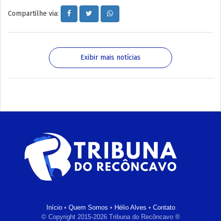
Compartilhe via:
Exibir mais notícias
Início
•
Quem Somos
•
Hélio Alves
•
Contato
© Copyright 2015-2026 Tribuna do Recôncavo ®