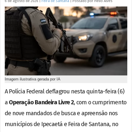
6 de agosto de 2026
|
Feira de Santana
|
Postado por
Hélio
Alves
Imagem ilustrativa gerada por IA
A Polícia Federal deflagrou nesta quinta-feira (6)
a
Operação Bandeira Livre 2
, com o cumprimento
de nove mandados de busca e apreensão nos
municípios de Ipecaetá e Feira de Santana, no