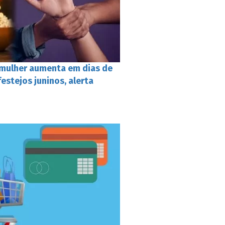
a mulher aumenta em dias de
festejos juninos, alerta