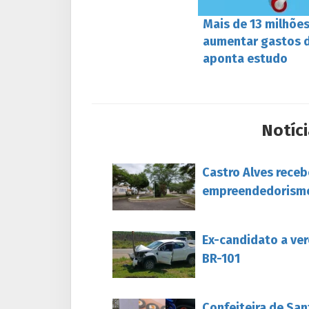
Mais de 13 milhões
aumentar gastos 
aponta estudo
Notíci
Castro Alves rece
empreendedorism
Ex-candidato a ver
BR-101
Confeiteira de San