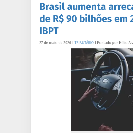
Brasil aumenta arrec
de R$ 90 bilhões em 
IBPT
27 de maio de 2026
|
TRIBUTÁRIO
|
Postado por
Hélio
Al