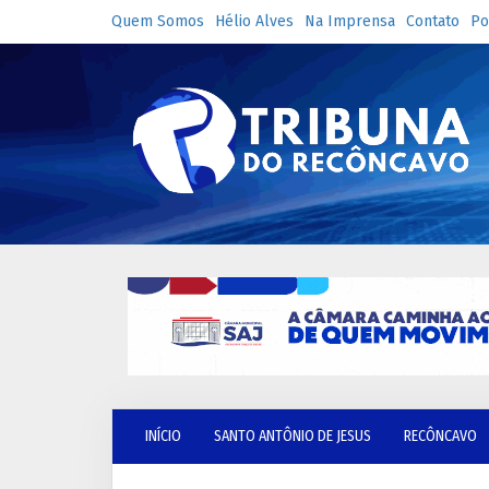
Quem Somos
Hélio Alves
Na Imprensa
Contato
Po
INÍCIO
SANTO ANTÔNIO DE JESUS
RECÔNCAVO