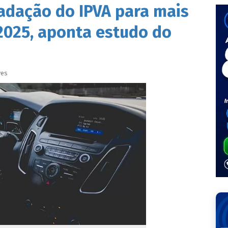
adação do IPVA para mais
2025, aponta estudo do
ves