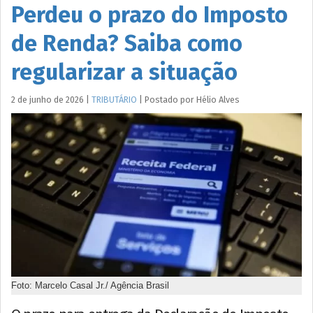
Perdeu o prazo do Imposto
de Renda? Saiba como
regularizar a situação
2 de junho de 2026
|
TRIBUTÁRIO
|
Postado por
Hélio
Alves
Foto: Marcelo Casal Jr./ Agência Brasil