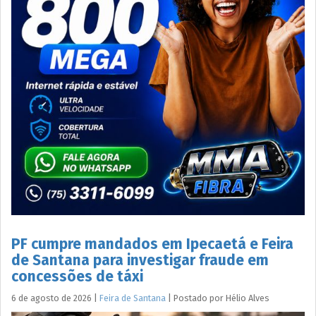
PF cumpre mandados em Ipecaetá e Feira
de Santana para investigar fraude em
concessões de táxi
6 de agosto de 2026
|
Feira de Santana
|
Postado por
Hélio
Alves