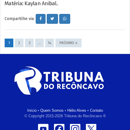
Matéria: Kaylan Anibal.
Compartilhe via:
1
2
3
…
14
PRÓXIMO »
Início
•
Quem Somos
•
Hélio Alves
•
Contato
© Copyright 2015-2026 Tribuna do Recôncavo ®