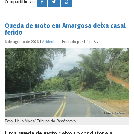
Compartilhe via:
Queda de moto em Amargosa deixa casal
ferido
6 de agosto de 2026
|
Acidentes
|
Postado por
Hélio
Alves
Foto: Hélio Alves/ Tribuna do Recôncavo
Uma
queda de moto
deixou o condutor e a