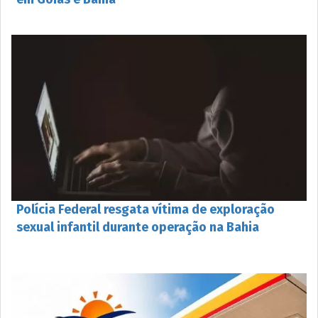
Polícia Federal resgata vítima de exploração
sexual infantil durante operação na Bahia