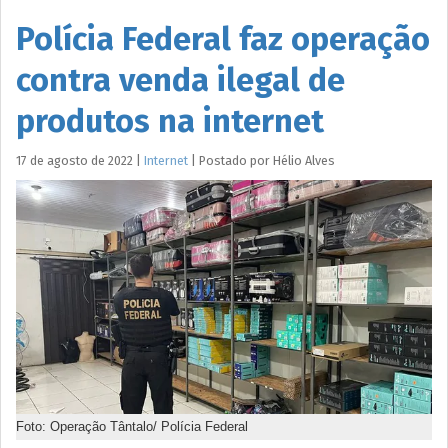
Polícia Federal faz operação
contra venda ilegal de
produtos na internet
17 de agosto de 2022
|
Internet
|
Postado por
Hélio
Alves
Foto: Operação Tântalo/ Polícia Federal