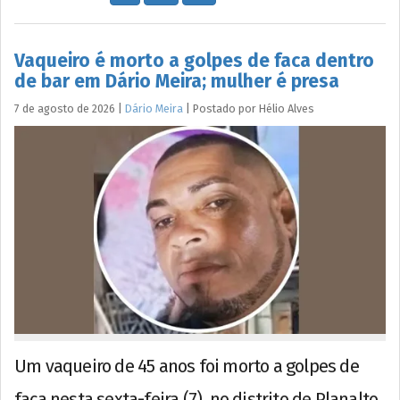
Vaqueiro é morto a golpes de faca dentro
de bar em Dário Meira; mulher é presa
7 de agosto de 2026
|
Dário Meira
|
Postado por
Hélio
Alves
Um vaqueiro de 45 anos foi morto a golpes de
faca nesta sexta-feira (7), no distrito de Planalto