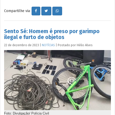
Compartilhe via:
Sento Sé: Homem é preso por garimpo
ilegal e furto de objetos
22 de dezembro de 2023
|
NOTÍCIAS
|
Postado por
Hélio
Alves
Foto: Divulgação/ Polícia Civil