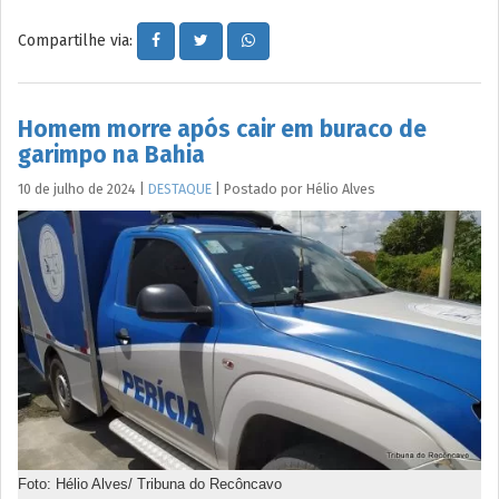
Compartilhe via:
Homem morre após cair em buraco de
garimpo na Bahia
10 de julho de 2024
|
DESTAQUE
|
Postado por
Hélio
Alves
Foto: Hélio Alves/ Tribuna do Recôncavo