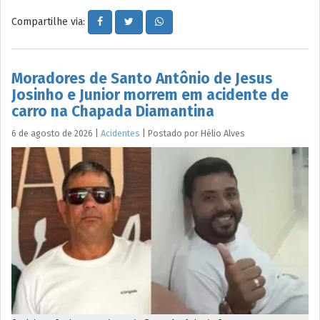
Compartilhe via:
Moradores de Santo Antônio de Jesus
Josinho e Junior morrem em acidente de
carro na Chapada Diamantina
6 de agosto de 2026
|
Acidentes
|
Postado por
Hélio
Alves