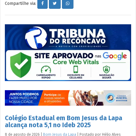
Compartilhe via:
Colégio Estadual em Bom Jesus da Lapa
alcança nota 5,1 no Ideb 2025
8 de agosto de 2026
|
Bom Jesus da Lapa
|
Postado por
Hélio
Alves