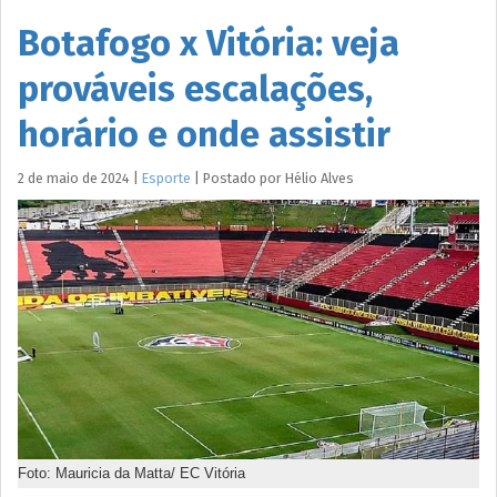
Botafogo x Vitória: veja
prováveis escalações,
horário e onde assistir
2 de maio de 2024
|
Esporte
|
Postado por
Hélio
Alves
Foto: Mauricia da Matta/ EC Vitória