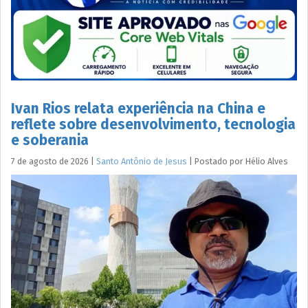
Ivan Rios relata experiência na China e
reflete sobre desenvolvimento, tecnologia
e soberania
7 de agosto de 2026
|
Santo Antônio de Jesus
|
Postado por
Hélio
Alves