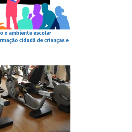
mo o ambiente escolar
ormação cidadã de crianças e