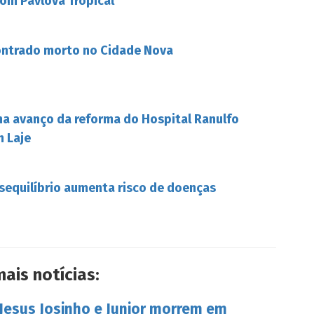
om Pavlova Tropical
ontrado morto no Cidade Nova
ha avanço da reforma do Hospital Ranulfo
m Laje
esequilíbrio aumenta risco de doenças
mais notícias:
Jesus Josinho e Junior morrem em