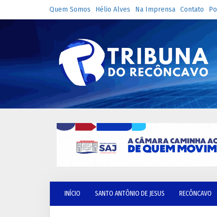
Quem Somos
Hélio Alves
Na Imprensa
Contato
Po
INÍCIO
SANTO ANTÔNIO DE JESUS
RECÔNCAVO