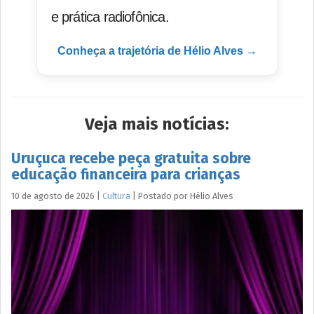
e prática radiofônica.
Conheça a trajetória de Hélio Alves →
Veja mais notícias:
Uruçuca recebe peça gratuita sobre
educação financeira para crianças
10 de agosto de 2026
|
Cultura
|
Postado por
Hélio
Alves