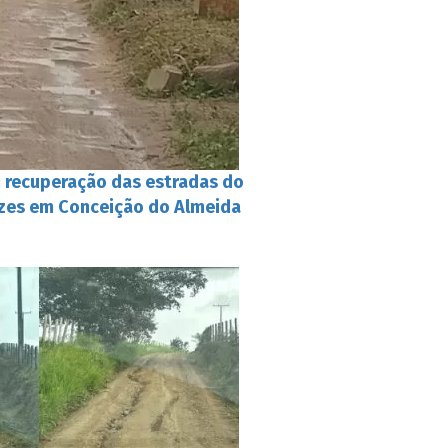
 recuperação das estradas do
zes em Conceição do Almeida