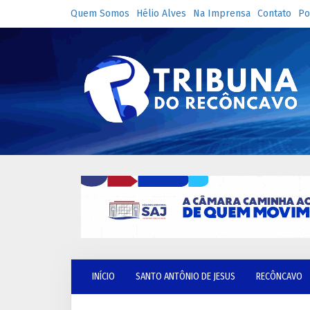
Quem Somos
Hélio Alves
Na Imprensa
Contato
Po
INÍCIO
SANTO ANTÔNIO DE JESUS
RECÔNCAVO