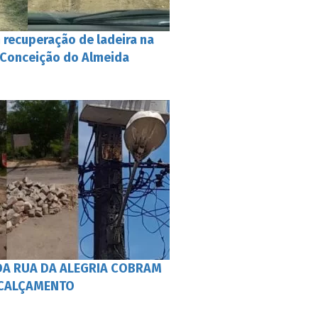
recuperação de ladeira na
m Conceição do Almeida
DA RUA DA ALEGRIA COBRAM
 CALÇAMENTO