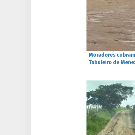
Moradores cobram
Tabuleiro de Mene