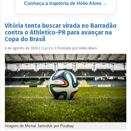
Conheça a trajetória de Hélio Alves →
Vitória tenta buscar virada no Barradão
contra o Athletico-PR para avançar na
Copa do Brasil
6 de agosto de 2026
|
Esporte
|
Postado por
Hélio
Alves
Imagem de Michal Jarmoluk por Pixabay