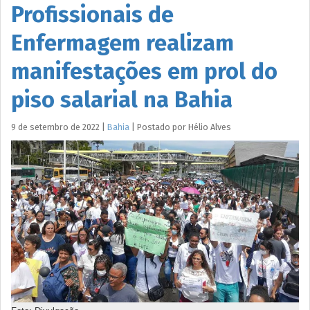
Profissionais de
Enfermagem realizam
manifestações em prol do
piso salarial na Bahia
9 de setembro de 2022
|
Bahia
|
Postado por
Hélio
Alves