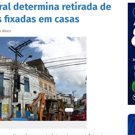
oral determina retirada de
s fixadas em casas
o
Alves