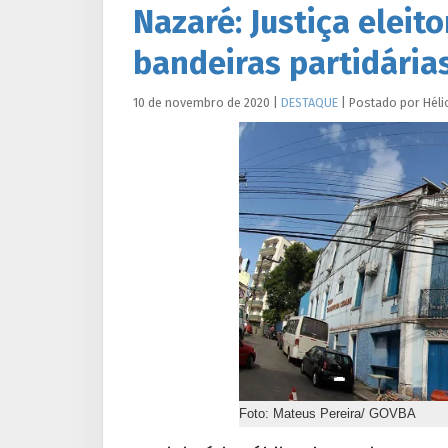
Nazaré: Justiça eleit
bandeiras partidária
10 de novembro de 2020
|
DESTAQUE
|
Postado por
Héli
Foto: Mateus Pereira/ GOVBA