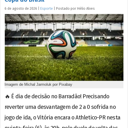
6 de agosto de 2026
|
Esporte
|
Postado por
Hélio
Alves
Imagem de Michal Jarmoluk por Pixabay
🔥 É dia de decisão no Barradão! Precisando
reverter uma desvantagem de 2 a 0 sofrida no
jogo de ida, o Vitória encara o Athletico-PR nesta
quinta-feira (6), às 20h, pelo duelo de volta das