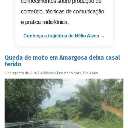
conhecimentos sobre produção de
conteúdo, técnicas de comunicação
e prática radiofônica.
Conheça a trajetória de Hélio Alves →
Queda de moto em Amargosa deixa casal
ferido
6 de agosto de 2026
|
Acidentes
|
Postado por
Hélio
Alves