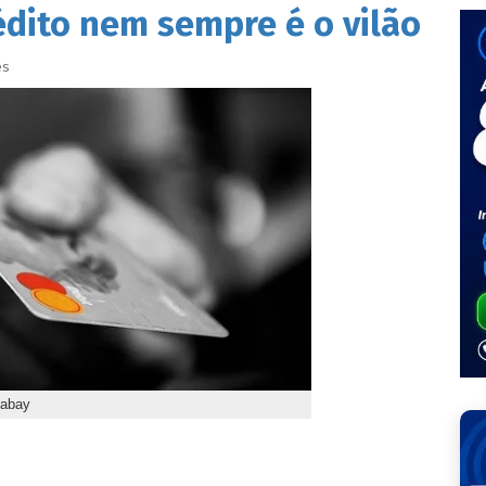
édito nem sempre é o vilão
es
xabay