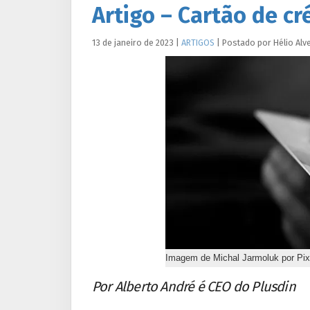
Artigo – Cartão de cr
13 de janeiro de 2023
|
ARTIGOS
|
Postado por
Hélio
Alv
Imagem de Michal Jarmoluk por Pi
Por Alberto André é CEO do Plusdin