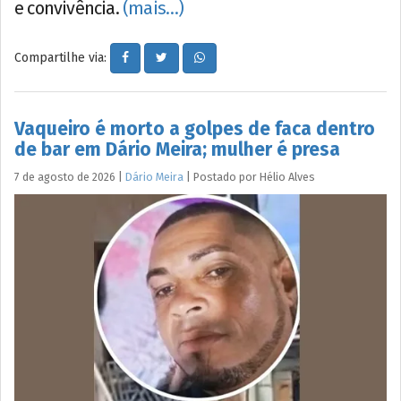
e convivência.
(mais…)
Compartilhe via:
Vaqueiro é morto a golpes de faca dentro
de bar em Dário Meira; mulher é presa
7 de agosto de 2026
|
Dário Meira
|
Postado por
Hélio
Alves