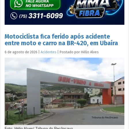
Motociclista fica ferido após acidente
entre moto e carro na BR-420, em Ubaíra
6 de agosto de 2026
|
Acidentes
|
Postado por
Hélio
Alves
Foto: Hélio Alves/ Tribuna do Recôncavo