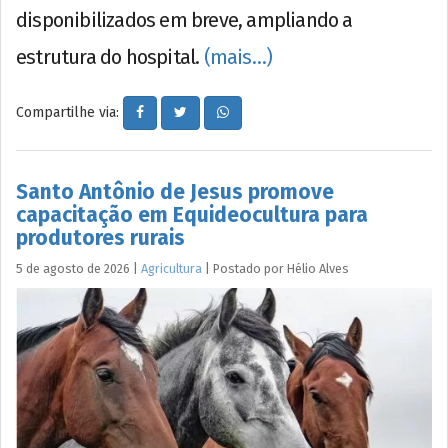
disponibilizados em breve, ampliando a
estrutura do hospital.
(mais…)
Compartilhe via:
Santo Antônio de Jesus promove
capacitação em Equideocultura para
produtores rurais
5 de agosto de 2026
|
Agricultura
|
Postado por
Hélio
Alves