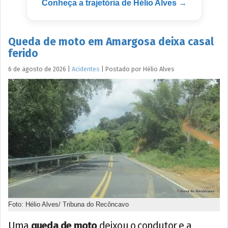
Conheça a trajetória de Hélio Alves →
Queda de moto em Amargosa deixa casal
ferido
6 de agosto de 2026
|
Acidentes
|
Postado por
Hélio
Alves
Foto: Hélio Alves/ Tribuna do Recôncavo
Uma
queda de moto
deixou o condutor e a