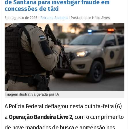
de Santana para investigar fraude em
concessões de táxi
6 de agosto de 2026
|
Feira de Santana
|
Postado por
Hélio
Alves
Imagem ilustrativa gerada por IA
A Polícia Federal deflagrou nesta quinta-feira (6)
a
Operação Bandeira Livre 2
, com o cumprimento
de nove mandados de busca e apreensão nos