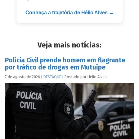
Conheça a trajetória de Hélio Alves →
Veja mais notícias:
Polícia Civil prende homem em flagrante
por tráfico de drogas em Mutuípe
7 de agosto de 2026
|
DESTAQUE
|
Postado por
Hélio
Alves