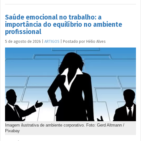
Saúde emocional no trabalho: a
importância do equilíbrio no ambiente
profissional
5 de agosto de 2026
|
ARTIGOS
|
Postado por
Hélio
Alves
Imagem ilustrativa de ambiente corporativo. Foto: Gerd Altmann /
Pixabay