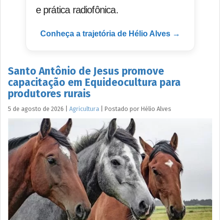
e prática radiofônica.
Conheça a trajetória de Hélio Alves →
Santo Antônio de Jesus promove
capacitação em Equideocultura para
produtores rurais
5 de agosto de 2026
|
Agricultura
|
Postado por
Hélio
Alves