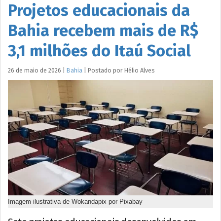
Projetos educacionais da
Bahia recebem mais de R$
3,1 milhões do Itaú Social
26 de maio de 2026
|
Bahia
|
Postado por
Hélio
Alves
Imagem ilustrativa de Wokandapix por Pixabay