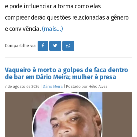
e pode influenciar a forma como elas
compreenderão questões relacionadas a gênero
e convivência.
(mais…)
Compartilhe via:
Vaqueiro é morto a golpes de faca dentro
de bar em Dário Meira; mulher é presa
7 de agosto de 2026
|
Dário Meira
|
Postado por
Hélio
Alves