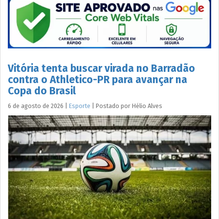
Vitória tenta buscar virada no Barradão
contra o Athletico-PR para avançar na
Copa do Brasil
6 de agosto de 2026
|
Esporte
|
Postado por
Hélio
Alves