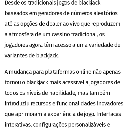
Desde os tradicionais jogos de blackjack
baseados em geradores de números aleatórios
até as opções de dealer ao vivo que reproduzem
a atmosfera de um cassino tradicional, os
jogadores agora têm acesso a uma variedade de
variantes de blackjack.
A mudança para plataformas online não apenas
tornou o blackjack mais acessível a jogadores de
todos os níveis de habilidade, mas também
introduziu recursos e funcionalidades inovadores
que aprimoram a experiência de jogo. Interfaces
interativas, configurações personalizáveis e