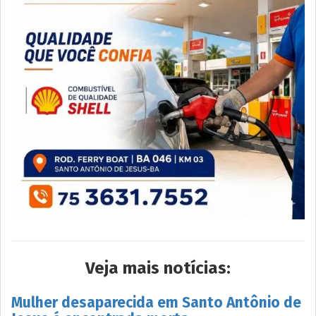
Veja mais notícias:
Mulher desaparecida em Santo Antônio de