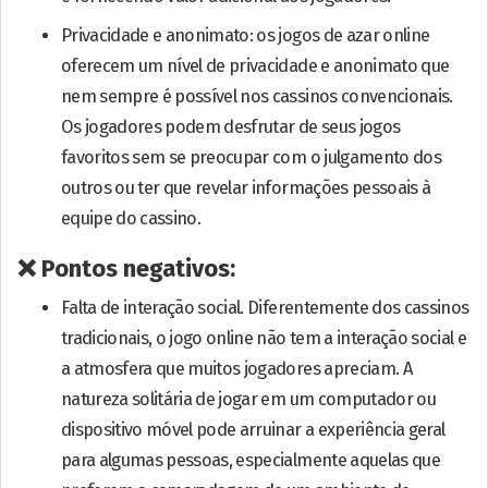
Privacidade e anonimato: os jogos de azar online
oferecem um nível de privacidade e anonimato que
nem sempre é possível nos cassinos convencionais.
Os jogadores podem desfrutar de seus jogos
favoritos sem se preocupar com o julgamento dos
outros ou ter que revelar informações pessoais à
equipe do cassino.
❌ Pontos negativos:
Falta de interação social. Diferentemente dos cassinos
tradicionais, o jogo online não tem a interação social e
a atmosfera que muitos jogadores apreciam. A
natureza solitária de jogar em um computador ou
dispositivo móvel pode arruinar a experiência geral
para algumas pessoas, especialmente aquelas que