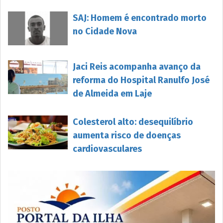
SAJ: Homem é encontrado morto
no Cidade Nova
Jaci Reis acompanha avanço da
reforma do Hospital Ranulfo José
de Almeida em Laje
Colesterol alto: desequilíbrio
aumenta risco de doenças
cardiovasculares