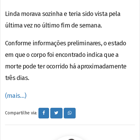
Linda morava sozinha e teria sido vista pela
última vez no último fim de semana.
Conforme informações preliminares, o estado
em que o corpo foi encontrado indica que a
morte pode ter ocorrido há aproximadamente
três dias.
(mais…)
Compartilhe via: