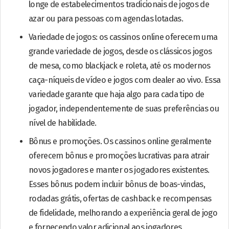
longe de estabelecimentos tradicionais de jogos de
azar ou para pessoas com agendas lotadas.
Variedade de jogos: os cassinos online oferecem uma
grande variedade de jogos, desde os clássicos jogos
de mesa, como blackjack e roleta, até os modernos
caça-níqueis de vídeo e jogos com dealer ao vivo. Essa
variedade garante que haja algo para cada tipo de
jogador, independentemente de suas preferências ou
nível de habilidade.
Bônus e promoções. Os cassinos online geralmente
oferecem bônus e promoções lucrativas para atrair
novos jogadores e manter os jogadores existentes.
Esses bônus podem incluir bônus de boas-vindas,
rodadas grátis, ofertas de cashback e recompensas
de fidelidade, melhorando a experiência geral de jogo
e fornecendo valor adicional aos jogadores.