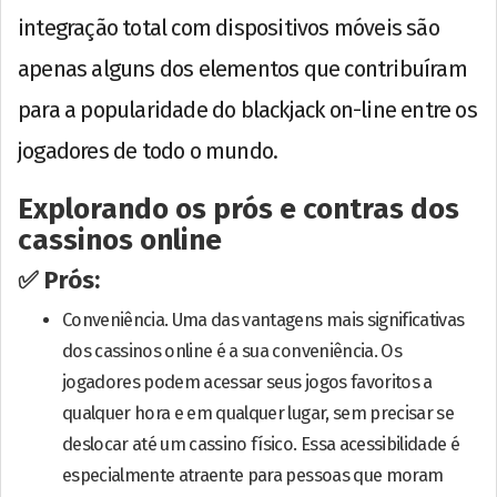
integração total com dispositivos móveis são
apenas alguns dos elementos que contribuíram
para a popularidade do blackjack on-line entre os
jogadores de todo o mundo.
Explorando os prós e contras dos
cassinos online
✅ Prós:
Conveniência. Uma das vantagens mais significativas
dos cassinos online é a sua conveniência. Os
jogadores podem acessar seus jogos favoritos a
qualquer hora e em qualquer lugar, sem precisar se
deslocar até um cassino físico. Essa acessibilidade é
especialmente atraente para pessoas que moram