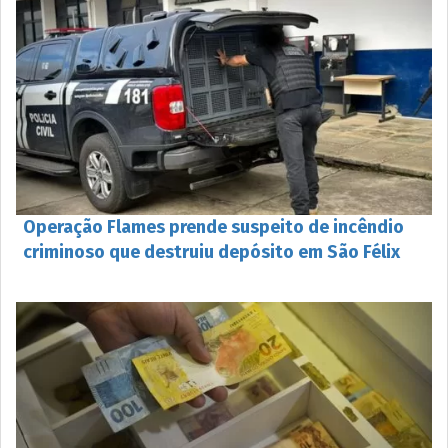
Operação Flames prende suspeito de incêndio
criminoso que destruiu depósito em São Félix