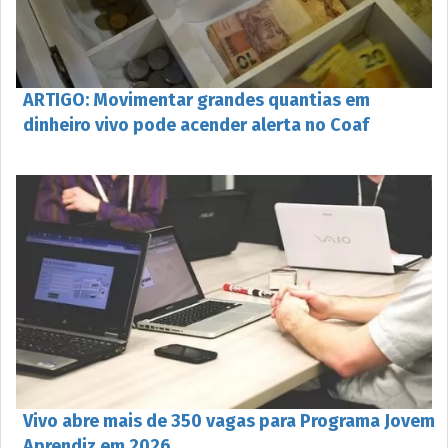
ARTIGO: Movimentar grandes quantias em
dinheiro vivo pode acender alerta no Coaf
Vivo abre mais de 350 vagas para Programa Jovem
Aprendiz em 2026