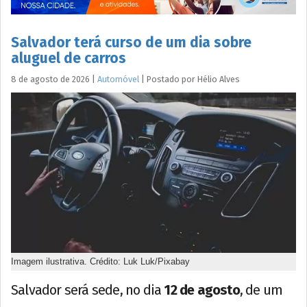
Salvador terá curso de um dia sobre
aluguel de carros
8 de agosto de 2026
|
Automóvel
|
Postado por
Hélio
Alves
Imagem ilustrativa. Crédito: Luk Luk/Pixabay
Salvador será sede, no dia
12 de agosto
, de um