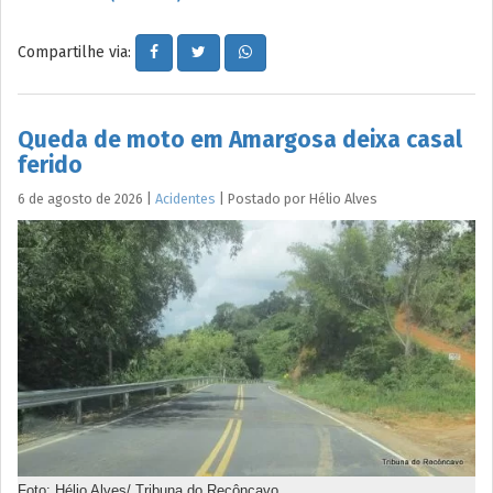
Compartilhe via:
Queda de moto em Amargosa deixa casal
ferido
6 de agosto de 2026
|
Acidentes
|
Postado por
Hélio
Alves
Foto: Hélio Alves/ Tribuna do Recôncavo