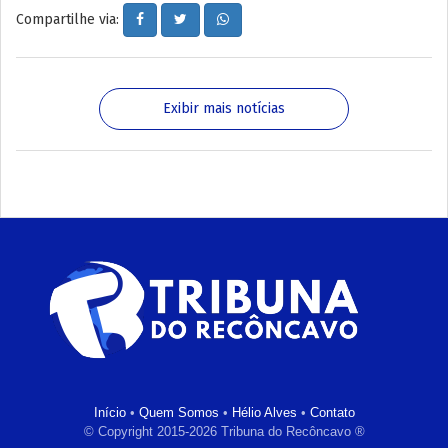
Compartilhe via:
Exibir mais notícias
Início
•
Quem Somos
•
Hélio Alves
•
Contato
© Copyright 2015-2026 Tribuna do Recôncavo ®