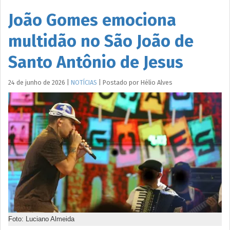
João Gomes emociona
multidão no São João de
Santo Antônio de Jesus
24 de junho de 2026
|
NOTÍCIAS
|
Postado por
Hélio
Alves
Foto: Luciano Almeida