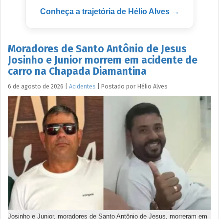
Conheça a trajetória de Hélio Alves →
Moradores de Santo Antônio de Jesus
Josinho e Junior morrem em acidente de
carro na Chapada Diamantina
6 de agosto de 2026
|
Acidentes
|
Postado por
Hélio
Alves
Josinho e Junior, moradores de Santo Antônio de Jesus, morreram em