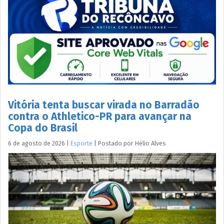
Vitória tenta buscar virada no Barradão
contra o Athletico-PR para avançar na
Copa do Brasil
6 de agosto de 2026
|
Esporte
|
Postado por
Hélio
Alves