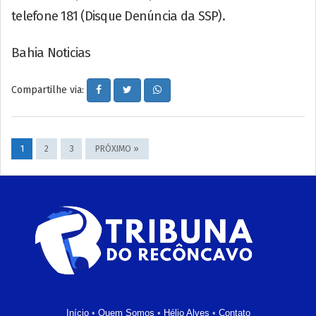
telefone 181 (Disque Denúncia da SSP).
Bahia Noticias
Compartilhe via:
1
2
3
PRÓXIMO »
Início
•
Quem Somos
•
Hélio Alves
•
Contato