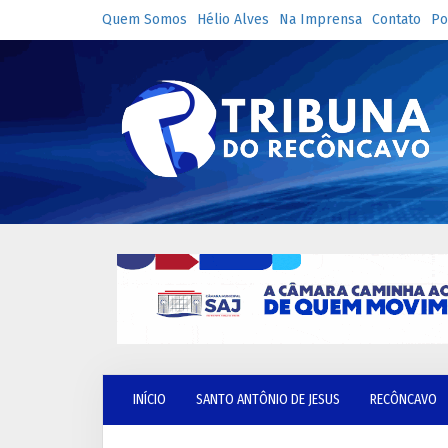
Quem Somos
Hélio Alves
Na Imprensa
Contato
Po
INÍCIO
SANTO ANTÔNIO DE JESUS
RECÔNCAVO