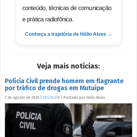
conteúdo, técnicas de comunicação
e prática radiofônica.
Conheça a trajetória de Hélio Alves →
Veja mais notícias:
Polícia Civil prende homem em flagrante
por tráfico de drogas em Mutuípe
7 de agosto de 2026
|
DESTAQUE
|
Postado por
Hélio
Alves