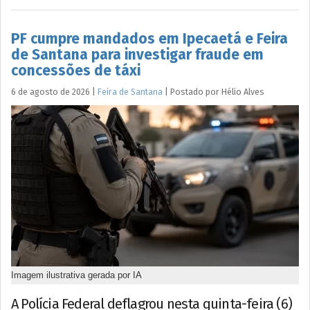
PF cumpre mandados em Ipecaetá e Feira
de Santana para investigar fraude em
concessões de táxi
6 de agosto de 2026
|
Feira de Santana
|
Postado por
Hélio
Alves
Imagem ilustrativa gerada por IA
A Polícia Federal deflagrou nesta quinta-feira (6)