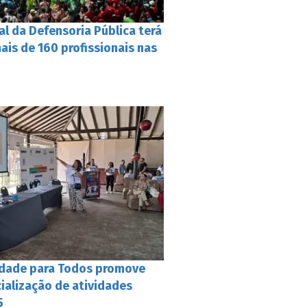
l da Defensoria Pública terá
mais de 160 profissionais nas
idade para Todos promove
ialização de atividades
5