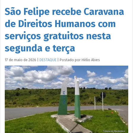
São Felipe recebe Caravana
de Direitos Humanos com
serviços gratuitos nesta
segunda e terça
17 de maio de 2026
|
DESTAQUE
|
Postado por
Hélio
Alves