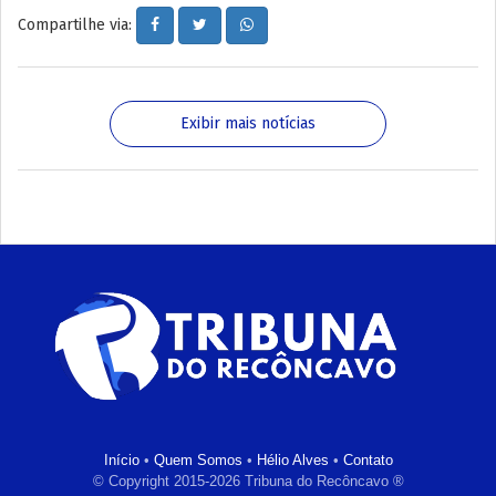
Compartilhe via:
Exibir mais notícias
Início
•
Quem Somos
•
Hélio Alves
•
Contato
© Copyright 2015-2026 Tribuna do Recôncavo ®