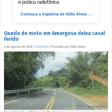
e prática radiofônica.
Conheça a trajetória de Hélio Alves →
Queda de moto em Amargosa deixa casal
ferido
6 de agosto de 2026
|
Acidentes
|
Postado por
Hélio
Alves