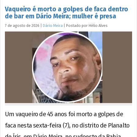
Vaqueiro é morto a golpes de faca dentro
de bar em Dário Meira; mulher é presa
7 de agosto de 2026
|
Dário Meira
|
Postado por
Hélio
Alves
Um vaqueiro de 45 anos foi morto a golpes de
faca nesta sexta-feira (7), no distrito de Planalto
de Íris, em Dário Meira, no sudoeste da Bahia.