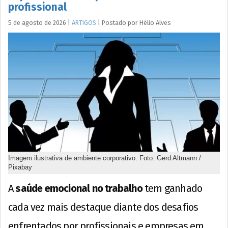
profissional
5 de agosto de 2026
|
ARTIGOS
|
Postado por
Hélio
Alves
Imagem ilustrativa de ambiente corporativo. Foto: Gerd Altmann /
Pixabay
A
saúde emocional no trabalho
tem ganhado
cada vez mais destaque diante dos desafios
enfrentados por profissionais e empresas em