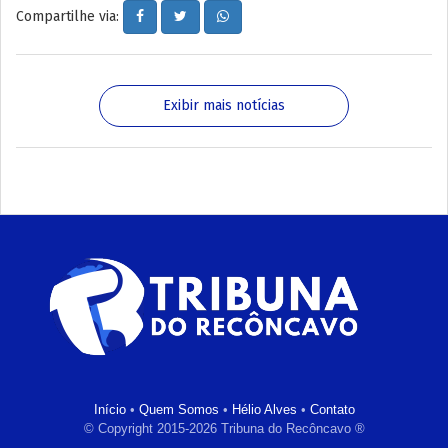
Compartilhe via:
Exibir mais notícias
Início
•
Quem Somos
•
Hélio Alves
•
Contato
© Copyright 2015-2026 Tribuna do Recôncavo ®