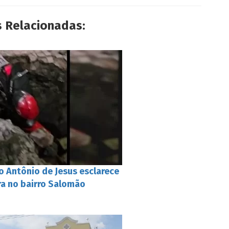
s Relacionadas:
o Antônio de Jesus esclarece
ra no bairro Salomão