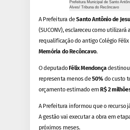
Prefeitura Municipal de Santo Antô
Alves/ Tribuna do Recôncavo
A Prefeitura de
Santo Antônio de Jes
(SUCONV), esclareceu como utilizará
requalificação do antigo Colégio Féli
Memória do Recôncavo
.
O deputado
Félix Mendonça
destino
representa menos de
50%
do custo t
orçamento estimado em
R$ 2 milhõe
A Prefeitura informou que o recurso 
A gestão vai executar a obra em etapa
próximos meses.