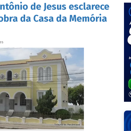
ntônio de Jesus esclarece
obra da Casa da Memória
es