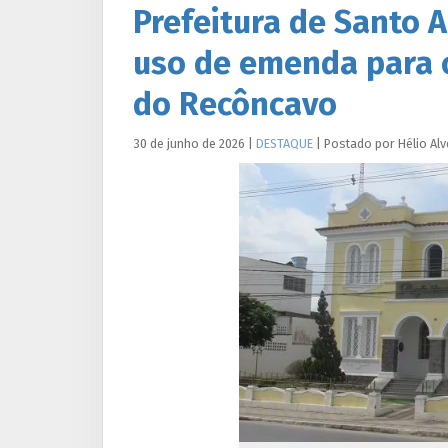
Prefeitura de Santo A
uso de emenda para 
do Recôncavo
30 de junho de 2026
|
DESTAQUE
|
Postado por
Hélio
Alv