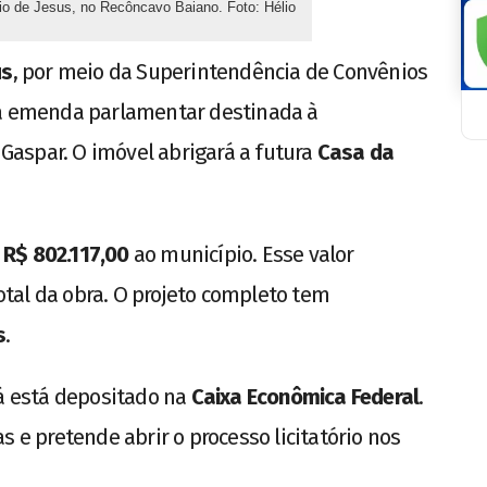
nio de Jesus, no Recôncavo Baiano. Foto: Hélio
us
, por meio da Superintendência de Convênios
 a emenda parlamentar destinada à
x Gaspar. O imóvel abrigará a futura
Casa da
u
R$ 802.117,00
ao município. Esse valor
otal da obra. O projeto completo tem
s
.
já está depositado na
Caixa Econômica Federal
.
s e pretende abrir o processo licitatório nos