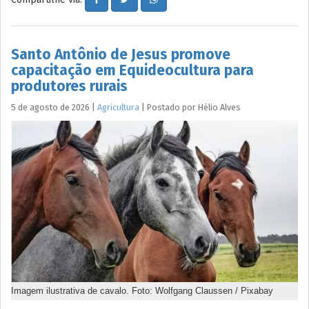
Santo Antônio de Jesus promove
capacitação em Equideocultura para
produtores rurais
5 de agosto de 2026
|
Agricultura
|
Postado por
Hélio
Alves
Imagem ilustrativa de cavalo. Foto: Wolfgang Claussen / Pixabay