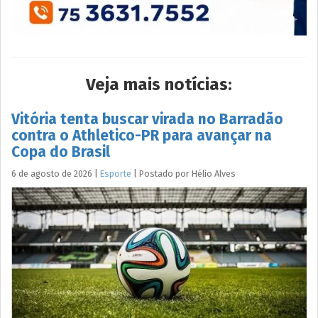
Veja mais notícias:
Vitória tenta buscar virada no Barradão
contra o Athletico-PR para avançar na
Copa do Brasil
6 de agosto de 2026
|
Esporte
|
Postado por
Hélio
Alves