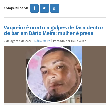
Compartilhe via:
Vaqueiro é morto a golpes de faca dentro
de bar em Dário Meira; mulher é presa
7 de agosto de 2026
|
Dário Meira
|
Postado por
Hélio
Alves