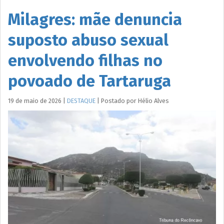
Milagres: mãe denuncia
suposto abuso sexual
envolvendo filhas no
povoado de Tartaruga
19 de maio de 2026
|
DESTAQUE
|
Postado por
Hélio
Alves