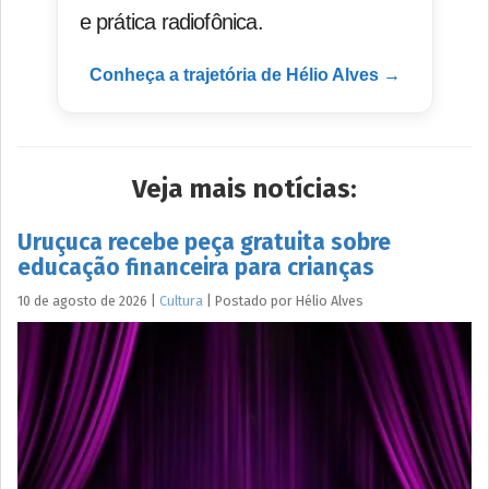
e prática radiofônica.
Conheça a trajetória de Hélio Alves →
Veja mais notícias:
Uruçuca recebe peça gratuita sobre
educação financeira para crianças
10 de agosto de 2026
|
Cultura
|
Postado por
Hélio
Alves