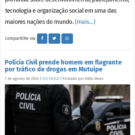
tecnologia e organização social em uma das
maiores nações do mundo.
(mais…)
Compartilhe via:
Polícia Civil prende homem em flagrante
por tráfico de drogas em Mutuípe
7 de agosto de 2026
|
DESTAQUE
|
Postado por
Hélio
Alves