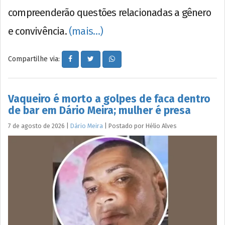
compreenderão questões relacionadas a gênero
e convivência.
(mais…)
Compartilhe via:
Vaqueiro é morto a golpes de faca dentro
de bar em Dário Meira; mulher é presa
7 de agosto de 2026
|
Dário Meira
|
Postado por
Hélio
Alves