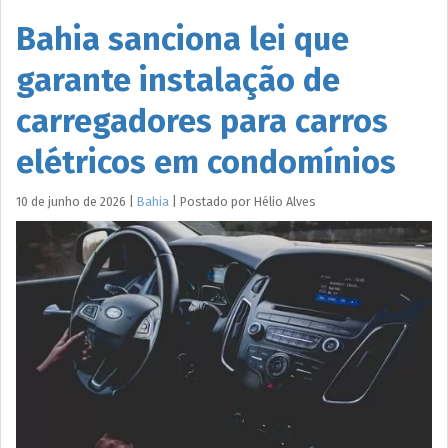
Bahia sanciona lei que
garante instalação de
carregadores para carros
elétricos em condomínios
10 de junho de 2026
|
Bahia
|
Postado por
Hélio
Alves